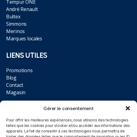
Tempur ONE
André Renault
Bultex
Simmons
Merinos
Marques locales
LIENS UTILES
Promotions
Blog
Contact
Magasin
NOUS TROUVER
Gérer le consentement
Pour offrir les meilleures expériences, nous utilisons des technologies
514 Rue de la Libération,
telles que les cookies pour stocker et/ou accéder aux informations des
appareils. Le fait de consentir à ces technologies nous permettra de
62700 Bruay-la-Buissière
traiter des données telles que le comportement de navigation ou les ID