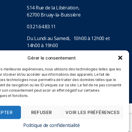
514 Rue de la Libération,
62700 Bruay-la-Buissière
03.21.64.83.11
Du Lundi au Samedi, 10h00 à 12h00 et
14h00 à 19h00
Gérer le consentement
les meilleures expériences, nous utilisons des technologies telles que les
r stocker et/ou accéder aux informations des appareils. Le fait de
 ces technologies nous permettra de traiter des données telles que le
 de navigation ou les ID uniques sur ce site. Le fait de ne pas consentir
r son consentement peut avoir un effet négatif sur certaines
ques et fonctions.
EPTER
REFUSER
VOIR LES PRÉFÉRENCES
lick&Collect
-
CGV Magasin
Vers le haut
↑
Politique de confidentialité