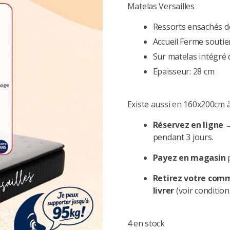
Matelas Versailles
Ressorts ensachés d
Accueil Ferme souti
Sur matelas intégré 
Epaisseur: 28 cm
Existe aussi en 160x200cm 
Réservez en ligne
→
pendant 3 jours.
Payez en magasin
p
Retirez votre com
livrer
(voir condition
4 en stock