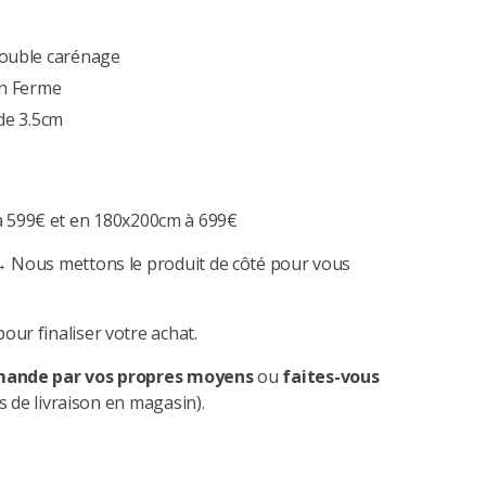
ouble carénage
en Ferme
de 3.5cm
à 599€ et en 180x200cm à 699€
 Nous mettons le produit de côté pour vous
our finaliser votre achat.
mande par vos propres moyens
ou
faites-vous
s de livraison en magasin).