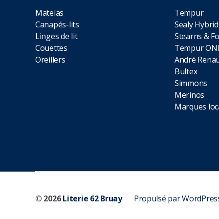
Matelas
Tempur
Canapés-lits
Sealy Hybrid
Linges de lit
Stearns & Fo
Couettes
Tempur ON
Oreillers
André Renau
Bultex
Simmons
Merinos
Marques loc
© 2026
Literie 62 Bruay
Propulsé par WordPres