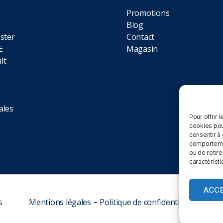
Promotions
Blog
ster
Contact
E
Magasin
lt
ales
Pour offrir 
cookies pou
consentir à
comportement
ou de retire
caractéristi
ACC
s
Mentions légales
-
Politique de confidentialité
-
CGV C