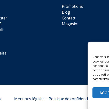
Promotions
Blog
ster
Contact
E
Magasin
lt
ales
Pour offrir 
cookies pou
consentir à
comportement
ou de retire
caractéristi
ACC
s
Mentions légales
-
Politique de confidentialité
-
CGV C