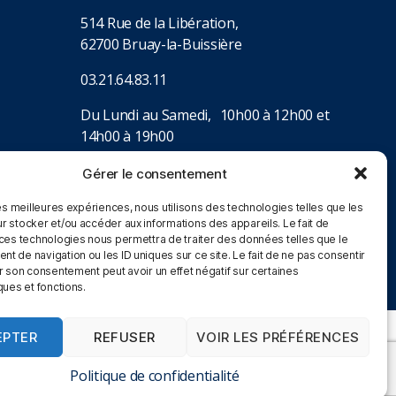
514 Rue de la Libération,
62700 Bruay-la-Buissière
03.21.64.83.11
Du Lundi au Samedi, 10h00 à 12h00 et
14h00 à 19h00
Gérer le consentement
les meilleures expériences, nous utilisons des technologies telles que les
r stocker et/ou accéder aux informations des appareils. Le fait de
 ces technologies nous permettra de traiter des données telles que le
 de navigation ou les ID uniques sur ce site. Le fait de ne pas consentir
r son consentement peut avoir un effet négatif sur certaines
ques et fonctions.
EPTER
REFUSER
VOIR LES PRÉFÉRENCES
lick&Collect
-
CGV Magasin
Vers le haut
↑
Politique de confidentialité