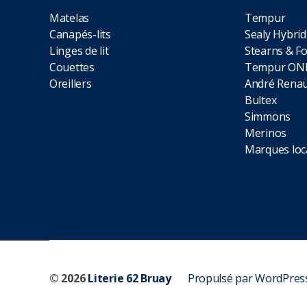
Matelas
Tempur
Canapés-lits
Sealy Hybrid
Linges de lit
Stearns & Fo
Couettes
Tempur ON
Oreillers
André Renau
Bultex
Simmons
Merinos
Marques loc
© 2026
Literie 62 Bruay
Propulsé par WordPres