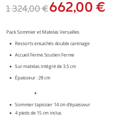
662,00
€
Le
Le
1 324,00
€
prix
prix
initial
actuel
était :
est :
1
662,00 €.
Pack Sommier et Matelas Versailles
324,00 €.
Ressorts ensachés double carénage
Accueil Ferme Soutien Ferme
Sur matelas intégré de 3,5 cm
Épaisseur : 28 cm
+
Sommier tapissier 14 cm d’épaisseur
4 pieds de 15 cm inclus