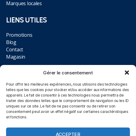
Marques locales
LIENS UTILES
Promotions
Blog
Contact
Magasin
NOUS TROUVER
Gérer le consentement
Pour offrir les meilleures expériences, nous utilisons des technologies
514 Rue de la Libération,
telles que les cookies pour stocker et/ou accéder aux informations des
appareils. Le fait de consentir à ces technologies nous permettra de
62700 Bruay-la-Buissière
traiter des données telles que le comportement de navigation ou les ID
uniques sur ce site. Le fait de ne pas consentir ou de retirer son
03.21.64.83.11
consentement peut avoir un effet négatif sur certaines caractéristiques
et fonctions.
Du Lundi au Samedi, 10h00 à 12h00 et 14h00 à 19h00
ACCEPTER